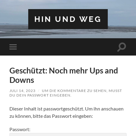
HIN UND WEG
Suchfe
Mobile-
ein-/a
Menü
ein-/ausblenden
Geschützt: Noch mehr Ups and
Downs
JULI 14, 2023
/
UM DIE KOMMENTARE ZU SEHEN, MUSST
DU DEIN PASSWORT EINGEBEN.
Dieser Inhalt ist passwortgeschützt. Um ihn anschauen
zu können, bitte das Passwort eingeben:
Passwort: